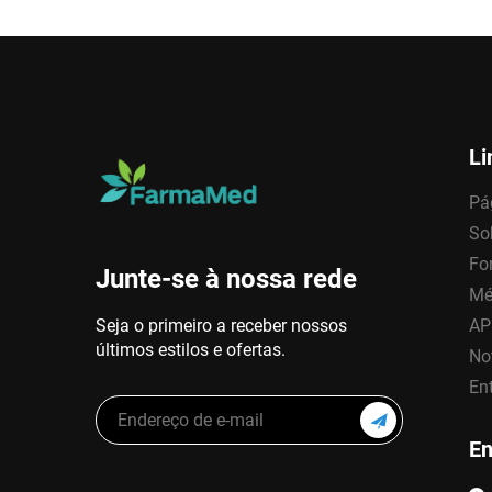
Li
Pág
So
Fo
Junte-se à nossa rede
Mé
Seja o primeiro a receber nossos
AP
últimos estilos e ofertas.
No
En
En