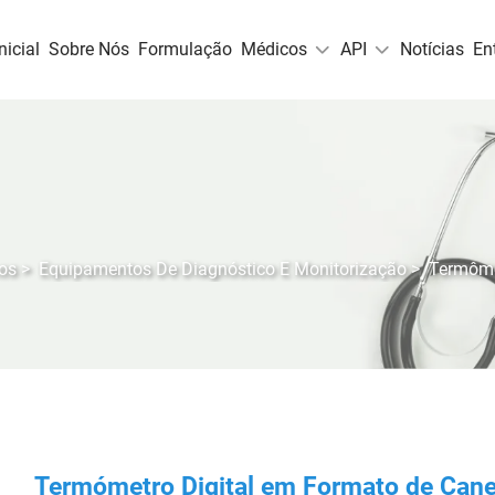
nicial
Sobre Nós
Formulação
Médicos
API
Notícias
En
os
>
Equipamentos De Diagnóstico E Monitorização
>
Termôme
Termómetro Digital em Formato de Cane