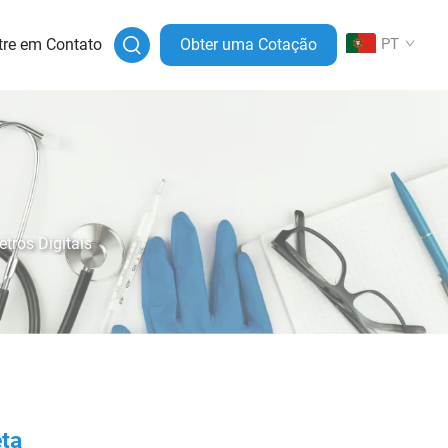
tre em Contato
Obter uma Cotação
PT
tros Digitais
ta