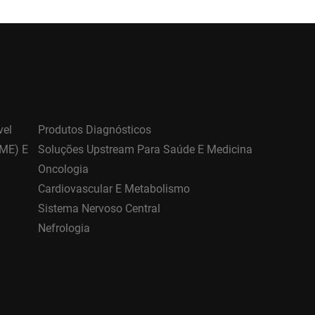
vel
Produtos Diagnósticos
DME) E
Soluções Upstream Para Saúde E Medicina
Oncologia
Cardiovascular E Metabolismo
Sistema Nervoso Central
Nefrologia