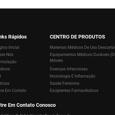
nks Rápidos
CENTRO DE PRODUTOS
ina Inicial
Materiais Médicos De Uso Descartá
bre Nós
Equipamentos Médicos Duráveis (
Móveis
rmulação
dicos
Doenças Infecciosas
I
Imunologia E Inflamação
tícias
Saúde Feminina
tre Em Contato
Excipientes Farmacêuticos
tre Em Contato Conosco