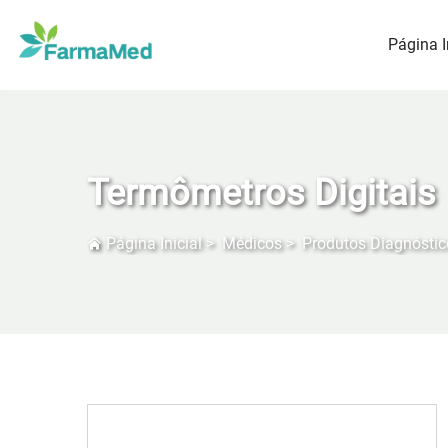
Página I
Termômetros Digitais
Página Inicial
>
Médicos
>
Produtos Diagnóstic