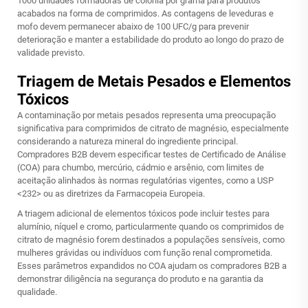
1000 unidades formadoras de colônia por grama para produtos
acabados na forma de comprimidos. As contagens de leveduras e
mofo devem permanecer abaixo de 100 UFC/g para prevenir
deterioração e manter a estabilidade do produto ao longo do prazo de
validade previsto.
Triagem de Metais Pesados e Elementos
Tóxicos
A contaminação por metais pesados representa uma preocupação
significativa para comprimidos de citrato de magnésio, especialmente
considerando a natureza mineral do ingrediente principal.
Compradores B2B devem especificar testes de Certificado de Análise
(COA) para chumbo, mercúrio, cádmio e arsênio, com limites de
aceitação alinhados às normas regulatórias vigentes, como a USP
<232> ou as diretrizes da Farmacopeia Europeia.
A triagem adicional de elementos tóxicos pode incluir testes para
alumínio, níquel e cromo, particularmente quando os comprimidos de
citrato de magnésio forem destinados a populações sensíveis, como
mulheres grávidas ou indivíduos com função renal comprometida.
Esses parâmetros expandidos no COA ajudam os compradores B2B a
demonstrar diligência na segurança do produto e na garantia da
qualidade.