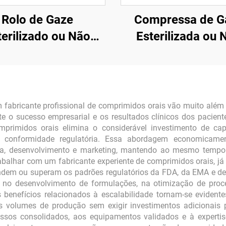
Rolo de Gaze
Compressa de G
terilizado ou Não
Esterilizada ou 
Esterilizado
Esterilizada
 fabricante profissional de comprimidos orais vão muito além
te o sucesso empresarial e os resultados clínicos dos pacient
omprimidos orais elimina o considerável investimento de cap
ara conformidade regulatória. Essa abordagem economicame
isa, desenvolvimento e marketing, mantendo ao mesmo tempo e
rabalhar com um fabricante experiente de comprimidos orais, j
dem ou superam os padrões regulatórios da FDA, da EMA e de o
da no desenvolvimento de formulações, na otimização de pro
 benefícios relacionados à escalabilidade tornam-se evident
s volumes de produção sem exigir investimentos adicionais 
sos consolidados, aos equipamentos validados e à expertise 