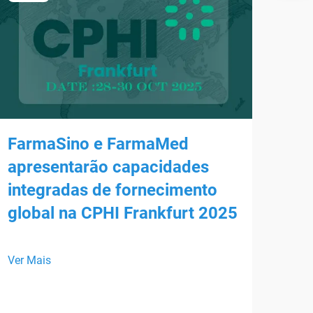
FarmaSino e FarmaMed
apresentarão capacidades
integradas de fornecimento
global na CPHI Frankfurt 2025
Enc
HS
Ver Mais
Esta
Farm
part