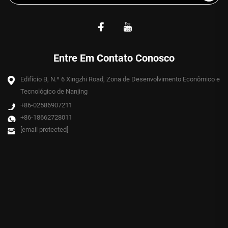
Entre Em Contato Conosco
Edifício B, N.º 6 Xingzhi Road, Zona de Desenvolvimento Econômico e
Tecnológico de Nanjing
+86-02586907211
+86-18662728011
[email protected]