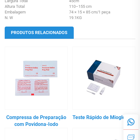
Largura Total
45cm
Altura Total
110–155 cm
Embalagem
74 × 15 × 85 cm/1 peça
N. W
19.1KG
PRODUTOS RELACIONADOS
Compressa de Preparação
Teste Rápido de Mioglobina
com Povidona-Iodo