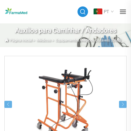
PT
Auxílios para Caminhar / Andadores
Página Inicial
>
Médicos
>
Equipamentos Médicos Duráveis (DME) E Móveis