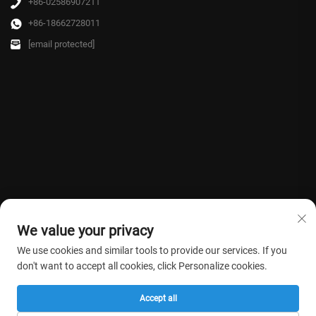
+86-02586907211
+86-18662728011
[email protected]
We value your privacy
We use cookies and similar tools to provide our services. If you
don't want to accept all cookies, click Personalize cookies.
Direitos autorais © 2026 Farmasino Medical Co.,Ltd. Todos os direitos
Accept all
reservados. -
Política de privacidade