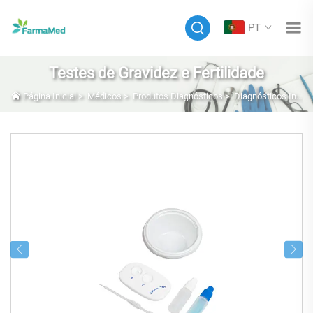
PT
Testes de Gravidez e Fertilidade
Página Inicial
>
Médicos
>
Produtos Diagnósticos
>
Diagnósticos In-Vitro (IVD)