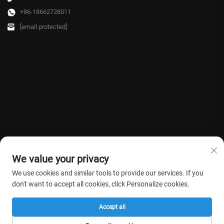
+86-18662728011
[email protected]
We value your privacy
We use cookies and similar tools to provide our services. If you
don't want to accept all cookies, click Personalize cookies.
Direitos autorais © 2026 Farmasino Medical Co.,Ltd. Todos os direitos
Accept all
reservados. -
Política de privacidade