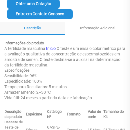
Obter uma Cotação
Entre em Contato Conosco
Descrição
Informação Adicional
Informações do produto
A fertilidade masculina
Início
O teste é um ensaio colorimétrico para
a avaliação qualitativa da concentração de espermatozoides em
amostra de sêmen. O teste destina-se a auxiliar na determinação
da fertilidade masculina.
Especificações
Sensibilidade: 96%
Especificidade: 100%
Tempo para Resultados: 5 minutos
Armazenamento: 2–30 °C
Vida útil: 24 meses a partir da data de fabricação
Descrição
Catálogo
Valor de
Tamanho do
Espécime
Formato
do produto
Nº.
corte
Kit
Cassete de
Teste de
GASPE-
Sêmen
Cassetes
15 M/mL
25 Testes/Kit