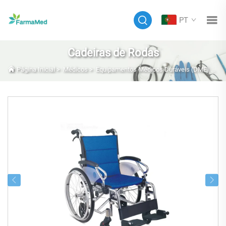
PT
Cadeiras de Rodas
Página Inicial
>
Médicos
>
Equipamentos Médicos Duráveis (DME) E Móveis