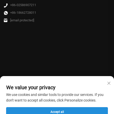
+86-02586907211
+86-18662728011
[email protected]
We value your privacy
We use cookies and similar tools to provide our services. If you
don't want to accept all cookies, click Personalize cookies.
Direitos autorais © 2026 Farmasino Medical Co.,Ltd. Todos os direitos
Accept all
reservados. -
Política de privacidade