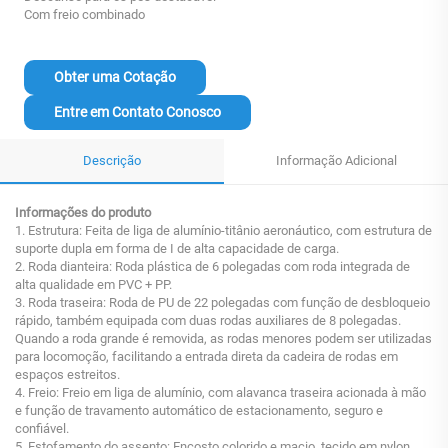
Com freio combinado
Obter uma Cotação
Entre em Contato Conosco
Descrição
Informação Adicional
Informações do produto
1. Estrutura: Feita de liga de alumínio-titânio aeronáutico, com estrutura de
suporte dupla em forma de I de alta capacidade de carga.
2. Roda dianteira: Roda plástica de 6 polegadas com roda integrada de
alta qualidade em PVC + PP.
3. Roda traseira: Roda de PU de 22 polegadas com função de desbloqueio
rápido, também equipada com duas rodas auxiliares de 8 polegadas.
Quando a roda grande é removida, as rodas menores podem ser utilizadas
para locomoção, facilitando a entrada direta da cadeira de rodas em
espaços estreitos.
4. Freio: Freio em liga de alumínio, com alavanca traseira acionada à mão
e função de travamento automático de estacionamento, seguro e
confiável.
5. Estofamento do assento: Encosto colorido e macio, tecido em nylon