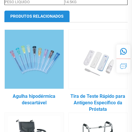
PESO LÍQUIDO
14.5KG
PRODUTOS RELACIONADOS
Agulha hipodérmica
Tira de Teste Rápido para
descartável
Antígeno Específico da
Próstata