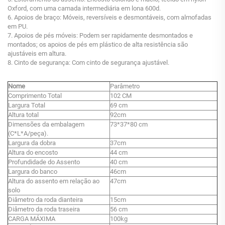
Oxford, com uma camada intermediária em lona 600d.
6. Apoios de braço: Móveis, reversíveis e desmontáveis, com almofadas
em PU.
7. Apoios de pés móveis: Podem ser rapidamente desmontados e
montados; os apoios de pés em plástico de alta resistência são
ajustáveis em altura.
8. Cinto de segurança: Com cinto de segurança ajustável.
Nome
Parâmetro
Comprimento Total
102 CM
Largura Total
69 cm
Altura total
92cm
Dimensões da embalagem
73*37*80 cm
(C*L*A/peça).
Largura da dobra
37cm
Altura do encosto
44 cm
Profundidade do Assento
40 cm
Largura do banco
46cm
Altura do assento em relação ao
47cm
solo
Diâmetro da roda dianteira
15cm
Diâmetro da roda traseira
56 cm
CARGA MÁXIMA
100kg