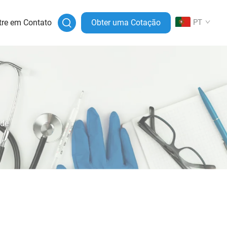
tre em Contato
Obter uma Cotação
PT
ade