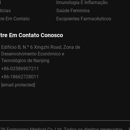
I
Imunologia E Inflamação
tícias
Saúde Feminina
tre Em Contato
Excipientes Farmacêuticos
tre Em Contato Conosco
Edifício B, N.º 6 Xingzhi Road, Zona de
Desenvolvimento Econômico e
Tecnológico de Nanjing
+86-02586907211
+86-18662728011
[email protected]
026 Farmasino Medical Co.,Ltd. Todos os direitos reservados. -