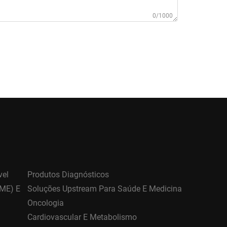
0/1000
vel
Produtos Diagnósticos
DME) E
Soluções Upstream Para Saúde E Medicina
Oncologia
Cardiovascular E Metabolismo