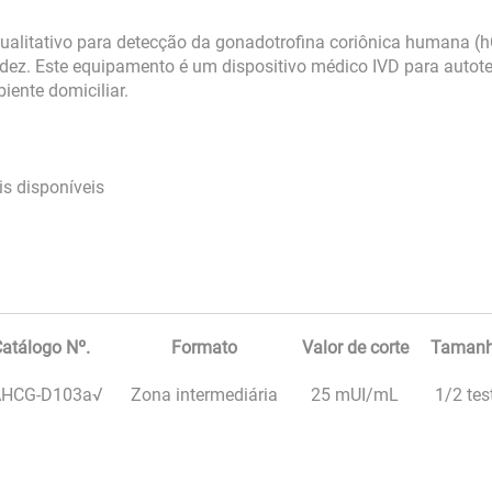
qualitativo para detecção da gonadotrofina coriônica humana (
idez. Este equipamento é um dispositivo médico IVD para autote
iente domiciliar.
is disponíveis
atálogo Nº.
Formato
Valor de corte
Tamanh
HCG-D103a√
Zona intermediária
25 mUI/mL
1/2 tes