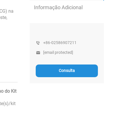
Informação Adicional
hCG) na
ste,
+86-02586907211
[email protected]
Consulta
o do Kit
te(s)/kit