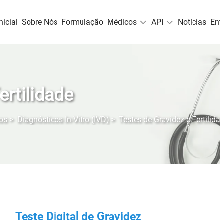
nicial
Sobre Nós
Formulação
Médicos
API
Notícias
En
ertilidade
os
>
Diagnósticos In-Vitro (IVD)
>
Testes de Gravidez e Fertilid
Teste Digital de Gravidez