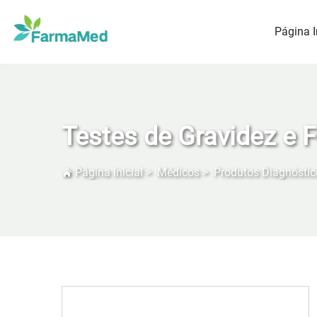
Página I
Testes de Gravidez e F
Página Inicial
>
Médicos
>
Produtos Diagnóstic