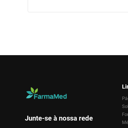
Li
Pág
So
Fo
Junte-se à nossa rede
Mé