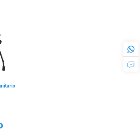
nitário
o