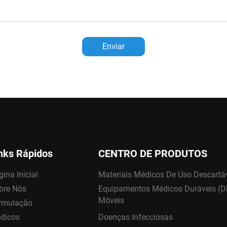
Enviar
nks Rápidos
CENTRO DE PRODUTOS
ina Inicial
Materiais Médicos De Uso Descartá
bre Nós
Equipamentos Médicos Duráveis (
Móveis
rmulação
dicos
Doenças Infecciosas