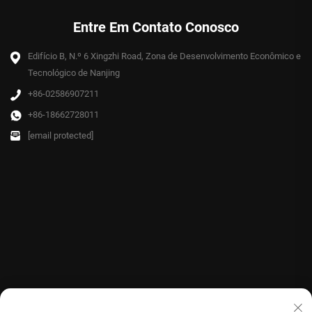
Entre Em Contato Conosco
Edifício B, N.º 6 Xingzhi Road, Zona de Desenvolvimento Econômico e
Tecnológico de Nanjing
+86-02586907211
+86-18662728011
[email protected]