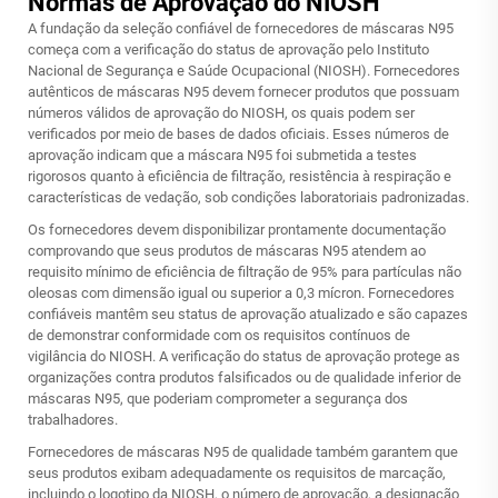
Normas de Aprovação do NIOSH
A fundação da seleção confiável de fornecedores de máscaras N95
começa com a verificação do status de aprovação pelo Instituto
Nacional de Segurança e Saúde Ocupacional (NIOSH). Fornecedores
autênticos de máscaras N95 devem fornecer produtos que possuam
números válidos de aprovação do NIOSH, os quais podem ser
verificados por meio de bases de dados oficiais. Esses números de
aprovação indicam que a máscara N95 foi submetida a testes
rigorosos quanto à eficiência de filtração, resistência à respiração e
características de vedação, sob condições laboratoriais padronizadas.
Os fornecedores devem disponibilizar prontamente documentação
comprovando que seus produtos de máscaras N95 atendem ao
requisito mínimo de eficiência de filtração de 95% para partículas não
oleosas com dimensão igual ou superior a 0,3 mícron. Fornecedores
confiáveis mantêm seu status de aprovação atualizado e são capazes
de demonstrar conformidade com os requisitos contínuos de
vigilância do NIOSH. A verificação do status de aprovação protege as
organizações contra produtos falsificados ou de qualidade inferior de
máscaras N95, que poderiam comprometer a segurança dos
trabalhadores.
Fornecedores de máscaras N95 de qualidade também garantem que
seus produtos exibam adequadamente os requisitos de marcação,
incluindo o logotipo da NIOSH, o número de aprovação, a designação