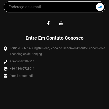
Entre Em Contato Conosco
Edifício B, N.º 6 Xingzhi Road, Zona de Desenvolvimento Econômico e
Tecnológico de Nanjing
+86-02586907211
+86-18662728011
[email protected]