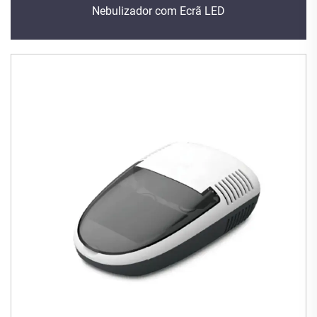
Nebulizador com Ecrã LED