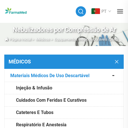
PT
Nebulizadores por Compressão de Ar
Página Inicial
>
Médicos
>
Equipamentos Médicos Duráveis (DME) E Móveis
MÉDICOS
Materiais Médicos De Uso Descartável
Injeção & Infusão
Cuidados Com Feridas E Curativos
Cateteres E Tubos
Respiratório E Anestesia